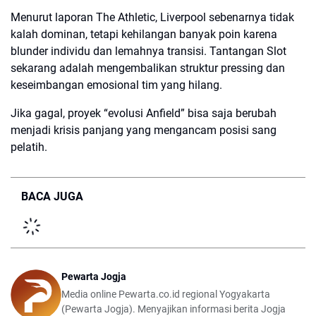
Menurut laporan The Athletic, Liverpool sebenarnya tidak
kalah dominan, tetapi kehilangan banyak poin karena
blunder individu dan lemahnya transisi. Tantangan Slot
sekarang adalah mengembalikan struktur pressing dan
keseimbangan emosional tim yang hilang.
Jika gagal, proyek “evolusi Anfield” bisa saja berubah
menjadi krisis panjang yang mengancam posisi sang
pelatih.
BACA JUGA
Pewarta Jogja
Media online Pewarta.co.id regional Yogyakarta
(Pewarta Jogja). Menyajikan informasi berita Jogja