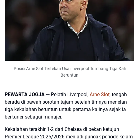
Posisi Arne Slot Tertekan Usai Liverpool Tumbang Tiga Kali
Beruntun
PEWARTA JOGJA —
Pelatih Liverpool,
Arne Slot
, tengah
berada di bawah sorotan tajam setelah timnya menelan
tiga kekalahan beruntun untuk pertama kalinya sejak ia
berkarier sebagai manajer.
Kekalahan terakhir 1-2 dari Chelsea di pekan ketujuh
Premier League 2025/2026 menjadi puncak periode kelam