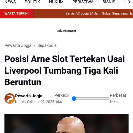
NEWS
POLITIK
HUKUM
PERISTIWA
BISNIS
SPO
WARTA TERKINI
Servis AC Jogja 24 Jam, Solusi Sepanjang Hari S
Advertisement
Pewarta Jogja
Sepakbola
Posisi Arne Slot Tertekan Usai
Liverpool Tumbang Tiga Kali
Beruntun
Perkecil
Perbesar
Pewarta Jogja
teks
teks
Kamis, Oktober 09, 2025