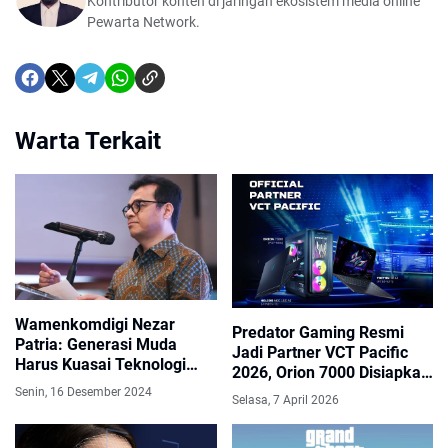
Kontributor konten di jaringan ekosistem media online
Pewarta Network.
Warta Terkait
Wamenkomdigi Nezar
Predator Gaming Resmi
Patria: Generasi Muda
Jadi Partner VCT Pacific
Harus Kuasai Teknologi
2026, Orion 7000 Disiapkan
untuk Bersaing
untuk Duel Panas Asia
Senin, 16 Desember 2024
Selasa, 7 April 2026
Pasifik!