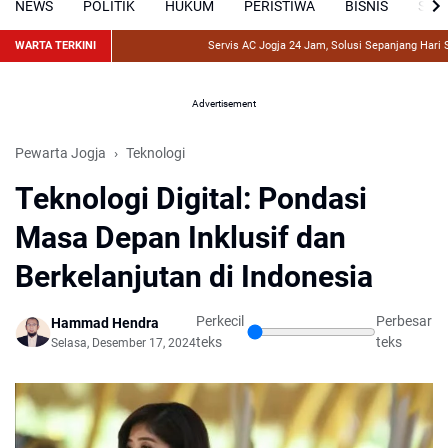
NEWS
POLITIK
HUKUM
PERISTIWA
BISNIS
SPO
WARTA TERKINI
Servis AC Jogja 24 Jam, Solusi Sepanjang Hari Saat 
Advertisement
Pewarta Jogja
Teknologi
Teknologi Digital: Pondasi
Masa Depan Inklusif dan
Berkelanjutan di Indonesia
Perkecil
Perbesar
Hammad Hendra
teks
teks
Selasa, Desember 17, 2024